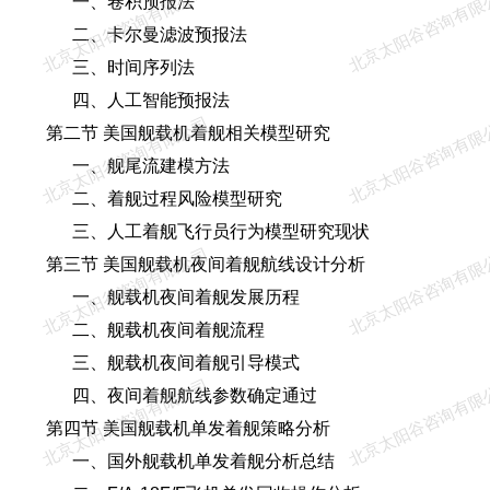
北京太阳谷咨询有限公司
北京太阳谷咨询有限
一、卷积预报法
二、卡尔曼滤波预报法
三、时间序列法
四、人工智能预报法
北京太阳谷咨询有限公司
北京太阳谷咨询有限
第二节 美国舰载机着舰相关模型研究
一、舰尾流建模方法
二、着舰过程风险模型研究
三、人工着舰飞行员行为模型研究现状
北京太阳谷咨询有限公司
北京太阳谷咨询有限
第三节 美国舰载机夜间着舰航线设计分析
一、舰载机夜间着舰发展历程
二、舰载机夜间着舰流程
三、舰载机夜间着舰引导模式
北京太阳谷咨询有限公司
北京太阳谷咨询有限
四、夜间着舰航线参数确定通过
第四节 美国舰载机单发着舰策略分析
一、国外舰载机单发着舰分析总结