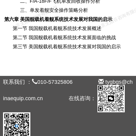
二、F/A-18F/F飞机单发回收操作分析
北京太阳谷咨询有限公司
北京太阳谷咨询有限
三、单发着舰安全操作策略分析
第六章 美国舰载机着舰系统技术发展对我国的启示
第一节 我国舰载机着舰系统技术发展概述
第二节 我国舰载机着舰系统技术发展面临的挑战
第三节 美国舰载机着舰系统技术发展对我国的启示
联系我们 ：
010-57325806
tygbgs@ch
inaequip.com.cn 在线咨询：