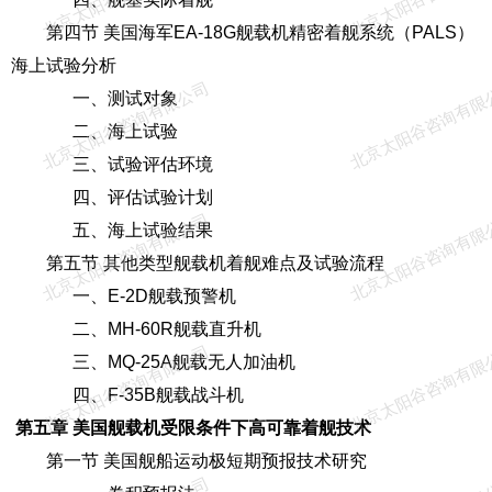
第四节 美国海军EA-18G舰载机精密着舰系统（PALS）
海上试验分析
北京太阳谷咨询有限公司
北京太阳谷咨询有限
一、测试对象
二、海上试验
三、试验评估环境
四、评估试验计划
北京太阳谷咨询有限公司
北京太阳谷咨询有限
五、海上试验结果
第五节 其他类型舰载机着舰难点及试验流程
一、E-2D舰载预警机
二、MH-60R舰载直升机
北京太阳谷咨询有限公司
北京太阳谷咨询有限
三、MQ-25A舰载无人加油机
四、F-35B舰载战斗机
第五章 美国舰载机受限条件下高可靠着舰技术
第一节 美国舰船运动极短期预报技术研究