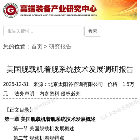
搜索
您的位置：
首页
>
研究报告
美国舰载机着舰系统技术发展调研报告
2025-12-31
来源：北京太阳谷咨询有限公司
价格：1.5万
元
法务声明：内参资料 侵权必究
北京太阳谷咨询有限公司
北京太阳谷咨询有限
【正文目录】
第一章 美国舰载机着舰系统技术发展概述
第一节 美国舰载机发展概述
第二节 舰载机着舰特点