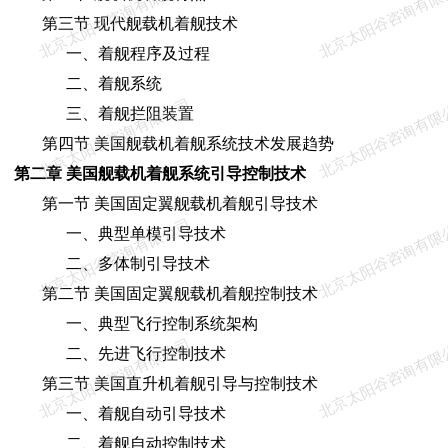
北京太阳谷咨询有限公司
北京太阳谷咨询有限
第三节 现代舰载机着舰技术
一、着舰程序及过程
二、着舰系统
北京太阳谷咨询有限公司
北京太阳谷咨询有限
三、着舰拦阻装置
第四节 美国舰载机着舰系统技术发展趋势
第二章 美国舰载机着舰系统引导控制技术
第一节 美国固定翼舰载机着舰引导技术
北京太阳谷咨询有限公司
北京太阳谷咨询有限
一、典型单模引导技术
二、多体制引导技术
第二节 美国固定翼舰载机着舰控制技术
一、典型飞行控制系统架构
北京太阳谷咨询有限公司
北京太阳谷咨询有限
二、先进飞行控制技术
第三节 美国直升机着舰引导与控制技术
一、着舰自动引导技术
二、着舰自动控制技术