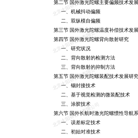
北京太阳谷咨询有限公司
第二节 国外激光陀螺主要偏频技术发展
一、机械抖动偏频
二、双纵模自偏频
第三节 国外激光陀螺温度补偿技术发展
北京太阳谷咨询有限公司
第四节 国外激光陀螺背向散射研究
一、研究状况
二、背向散射的检测方法
三、背向散射的抑制方法
北京太阳谷咨询有限公司
第五节 国外激光陀螺装配技术发展研
一、铟封接技术
二、基于视觉检测的微装配技术
三、涂胶技术
北京太阳谷咨询有限公司
第六节 国外长航时激光陀螺惯性导航系
一、误差标定技术
二、初始对准技术