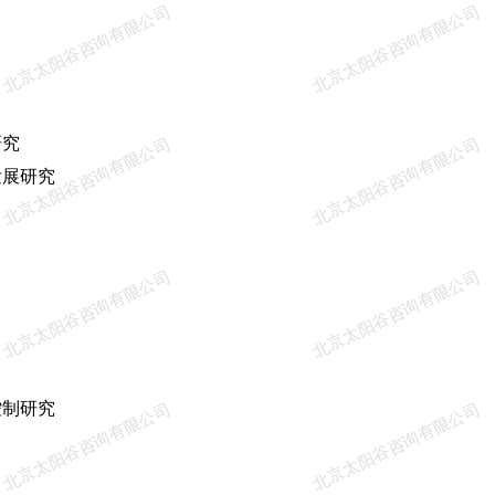
北京太阳谷咨询有限公司
北京太阳谷咨询有限公司
研究
北京太阳谷咨询有限公司
北京太阳谷咨询有限公司
展研究
北京太阳谷咨询有限公司
北京太阳谷咨询有限公司
制研究
北京太阳谷咨询有限公司
北京太阳谷咨询有限公司