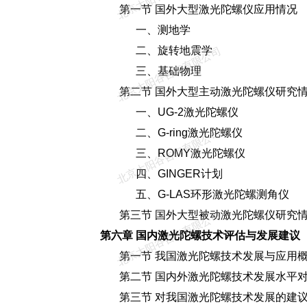
第一节 国外大型激光陀螺仪应用情况
一、测地学
二、旋转地震学
北京太阳谷咨询有限公司
三、基础物理
第二节 国外大型主动激光陀螺仪研究
一、UG-2激光陀螺仪
二、G-ring激光陀螺仪
北京太阳谷咨询有限公司
三、ROMY激光陀螺仪
四、GINGER计划
五、G-LAS环形激光陀螺测角仪
第三节 国外大型被动激光陀螺仪研究
北京太阳谷咨询有限公司
第六章 国内激光陀螺技术评估与发展建议
第一节 我国激光陀螺技术发展与应用
第二节 国内外激光陀螺技术发展水平
第三节 对我国激光陀螺技术发展的建