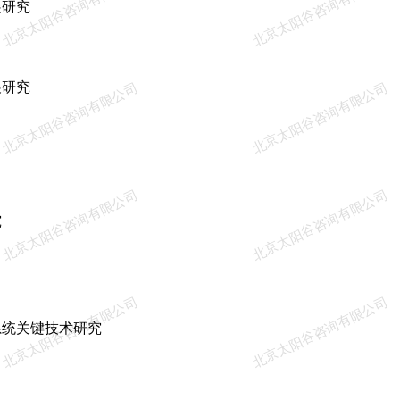
北京太阳谷咨询有限公司
北京太阳谷咨询有限公司
研究
研究
北京太阳谷咨询有限公司
北京太阳谷咨询有限公司
北京太阳谷咨询有限公司
北京太阳谷咨询有限公司
究
北京太阳谷咨询有限公司
北京太阳谷咨询有限公司
统关键技术研究