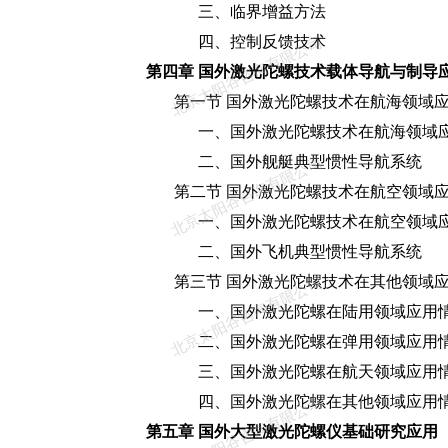
三、临界增益方法
四、控制反馈技术
北京太阳谷咨询有限公司
第四章 国外激光陀螺技术载体导航与制导
第一节 国外激光陀螺技术在航海领域应
一、国外激光陀螺技术在航海领域应
二、国外舰艇典型惯性导航系统
北京太阳谷咨询有限公司
第二节 国外激光陀螺技术在航空领域应
一、国外激光陀螺技术在航空领域应
二、国外飞机典型惯性导航系统
第三节 国外激光陀螺技术在其他领域应
北京太阳谷咨询有限公司
一、国外激光陀螺在陆用领域应用
二、国外激光陀螺在弹用领域应用
三、国外激光陀螺在航天领域应用
四、国外激光陀螺在其他领域应用
北京太阳谷咨询有限公司
第五章 国外大型激光陀螺仪基础研究应用