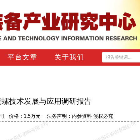
平台文章
关于我们
陀螺技术发展与应用调研报告
司
价格：1.5万元
法务声明：内参资料 侵权必究
北京太阳谷咨询有限公司
北京太阳谷咨询有限公司